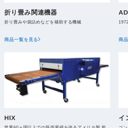
折り畳み関連機器
AD
折り畳みや袋詰めなどを補助する機械
19
商品一覧を見る
商
HIX
イ
世界60ヵ国以上での販売実績を誇るアメリカ製 乾
コン