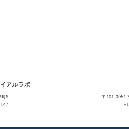
ライアルラボ
部町9
〒101-00
9147
TEL