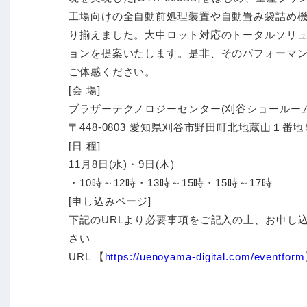
工場向けの全自動前処理装置や自動畳み袋詰め
り揃えました。大中ロット対応のトータルソリ
ョンを提案いたします。是非、そのパフォーマ
ご体感ください。
[会 場]
ブラザーテクノロジーセンター(刈谷ショールーム
〒448-0803 愛知県刈谷市野田町北地蔵山１番地
[日 程]
11月8日(水)・9日(木)
・10時～12時・13時～15時・15時～17時
[申し込みページ]
下記のURLより必要事項をご記入の上、お申し
さい
URL 【
https://uenoyama-digital.com/eventform